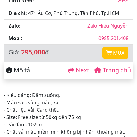
Lượt xem:
2959
Địa chỉ:
471 Âu Cơ, Phú Trung, Tân Phú, Tp.HCM
Zalo:
Zalo Hiếu Nguyễn
Mobi:
0985.201.408
295,000
Giá:
đ
MUA
Mô tả
Next
Trang chủ
- Kiểu dáng: Đầm suông.
- Màu sắc: vàng, nâu, xanh
- Chất liệu vải: Caro thêu
- Size: Free size từ 50kg đến 75 kg
- Dài đầm: 102cm
- Chất vải mát, mềm mịn không bị nhăn, thoáng mát,