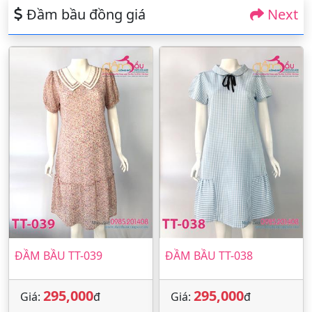
Đầm bầu đồng giá
Next
ĐẦM BẦU TT-039
ĐẦM BẦU TT-038
295,000
295,000
Giá:
đ
Giá:
đ