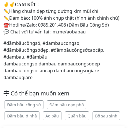
✌️✌️𝐂𝐀𝐌 𝐊Ế𝐓 :
✏Hàng chuẩn đẹp từng đường kim mũi chỉ
✏Đảm bảo: 100% ảnh chụp thật (hình ảnh chính chủ)
☎️Hotline/Zalo: 0985.201.408 (Đầm Bầu Công Sở)
💬 Chat với tư vấn tại : m.me/aobabau
#đầmbầucôngsở, #dambaucongso,
#đầmbầucôngsởđẹp, #đầmbầucôngsởcaocấp,
#dambau, #đầmbầu,
dambaucongso dambau dambaucongsodep
dambaucongsocaocap dambaucongsogiare
dambaugiare
Có thể bạn muốn xem
Đầm bầu công sở
Đầm bầu dạo phố
Đầm bầu ở nhà
Áo bầu
Quần bầu
Bộ sau sinh