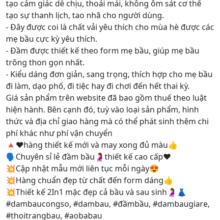
tạo cảm giác dễ chịu, thoải mái, không ôm sát cơ thể
tạo sự thanh lịch, tao nhã cho người dùng.
- Đây được coi là chất vải yêu thích cho mùa hè được các
mẹ bầu cực kỳ yêu thích.
- Đầm được thiết kế theo form mẹ bầu, giúp mẹ bầu
trông thon gọn nhất.
- Kiểu dáng đơn giản, sang trọng, thích hợp cho mẹ bầu
đi làm, dạo phố, đi tiệc hay đi chơi đến hết thai kỳ.
Giá sản phẩm trên website đã bao gồm thuế theo luật
hiện hành. Bên cạnh đó, tuỳ vào loại sản phẩm, hình
thức và địa chỉ giao hàng mà có thể phát sinh thêm chi
phí khác như phí vận chuyển
🔺❤️hàng thiết kế mới và may xong đủ màu👍
🗣Chuyên sỉ lẻ đầm bầu🤰thiết kế cao cấp❤️
💥Cập nhật mẫu mới liên tục mỗi ngày😍
💥Hàng chuẩn đẹp từ chất đến form dáng👍
💥Thiết kế 2In1 mặc đẹp cả bầu và sau sinh🤰👗
#dambaucongso, #dambau, #đầmbầu, #dambaugiare,
#thoitrangbau, #aobabau