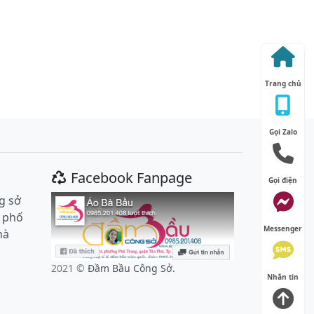
Trang chủ
Gọi Zalo
m
Facebook Fanpage
Gọi điện
g sở
 phố
Messenger
hà
2021 ©
Đầm Bầu Công Sở.
Nhắn tin