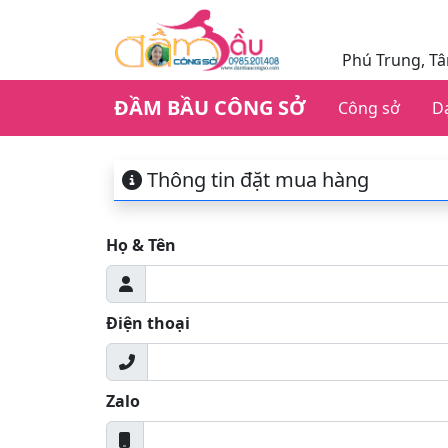
Phú Trung, T
ĐẦM BẦU CÔNG SỞ
Công sở
D
Thông tin đặt mua hàng
Họ & Tên
Điện thoại
Zalo