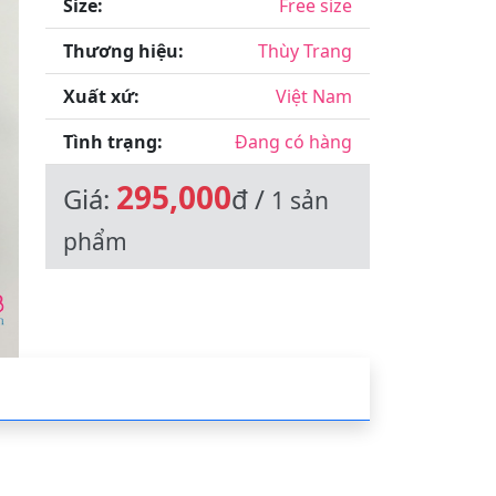
Size:
Free size
Thương hiệu:
Thùy Trang
ext
Xuất xứ:
Việt Nam
Tình trạng:
Đang có hàng
295,000
Giá:
đ /
1 sản
phẩm