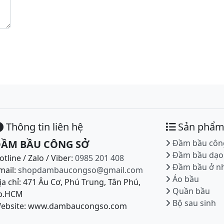
Thông tin liên hệ
Sản phẩ
ẦM BẦU CÔNG SỞ
Đầm bầu côn
Đầm bầu dạo
otline / Zalo / Viber:
0985 201 408
Đầm bầu ở n
mail:
shopdambaucongso@gmail.com
Áo bầu
ịa chỉ: 471 Âu Cơ, Phú Trung, Tân Phú,
Quần bầu
p.HCM
Bộ sau sinh
ebsite: www.dambaucongso.com