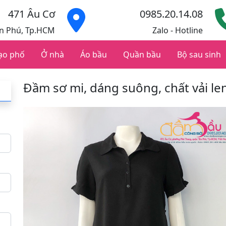
471 Âu Cơ
0985.20.14.08
ân Phú, Tp.HCM
Zalo - Hotline
ạo phố
Ở nhà
Áo bầu
Quần bầu
Bộ sau sinh
Đầm sơ mi, dáng suông, chất vải le