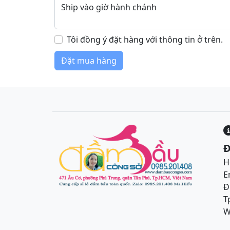
Tôi đồng ý đặt hàng với thông tin ở trên.
Đ
H
E
Đ
T
W