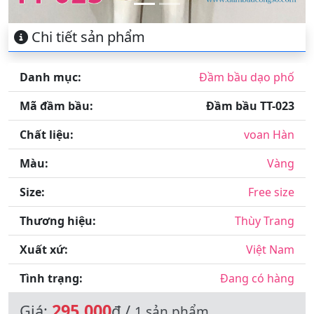
Chi tiết sản phẩm
Danh mục:
Đầm bầu dạo phố
Mã đầm bầu:
Đầm bầu TT-023
Chất liệu:
voan Hàn
Màu:
Vàng
Size:
Free size
Thương hiệu:
Thùy Trang
Xuất xứ:
Việt Nam
Tình trạng:
Đang có hàng
295,000
Giá:
đ /
1 sản phẩm