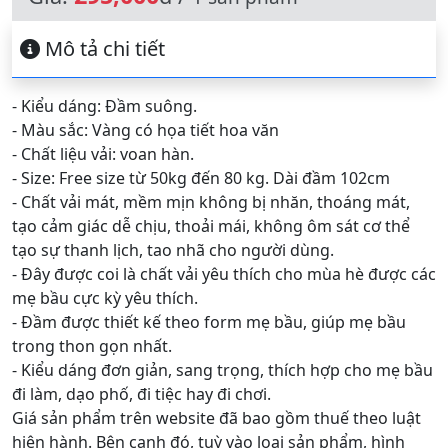
Mô tả chi tiết
- Kiểu dáng: Đầm suông.
- Màu sắc: Vàng có họa tiết hoa văn
- Chất liệu vải: voan hàn.
- Size: Free size từ 50kg đến 80 kg. Dài đầm 102cm
- Chất vải mát, mềm mịn không bị nhăn, thoáng mát,
tạo cảm giác dễ chịu, thoải mái, không ôm sát cơ thể
tạo sự thanh lịch, tao nhã cho người dùng.
- Đây được coi là chất vải yêu thích cho mùa hè được các
mẹ bầu cực kỳ yêu thích.
- Đầm được thiết kế theo form mẹ bầu, giúp mẹ bầu
trong thon gọn nhất.
- Kiểu dáng đơn giản, sang trọng, thích hợp cho mẹ bầu
đi làm, dạo phố, đi tiệc hay đi chơi.
Giá sản phẩm trên website đã bao gồm thuế theo luật
hiện hành. Bên cạnh đó, tuỳ vào loại sản phẩm, hình